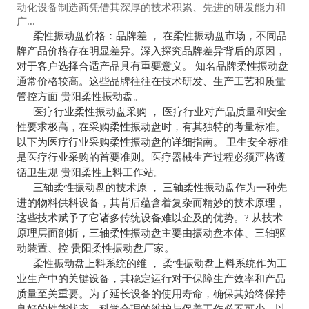
动化设备制造商凭借其深厚的技术积累、先进的研发能力和
广...
柔性振动盘价格：品牌差 ， 在柔性振动盘市场，不同品
牌产品价格存在明显差异。深入探究品牌差异背后的原因，
对于客户选择合适产品具有重要意义。 知名品牌柔性振动盘
通常价格较高。这些品牌往往在技术研发、生产工艺和质量
管控方面 贵阳柔性振动盘。
医疗行业柔性振动盘采购 ， 医疗行业对产品质量和安全
性要求极高，在采购柔性振动盘时，有其独特的考量标准。
以下为医疗行业采购柔性振动盘的详细指南。 卫生安全标准
是医疗行业采购的首要准则。医疗器械生产过程必须严格遵
循卫生规 贵阳柔性上料工作站。
三轴柔性振动盘的技术原 ， 三轴柔性振动盘作为一种先
进的物料供料设备，其背后蕴含着复杂而精妙的技术原理，
这些技术赋予了它诸多传统设备难以企及的优势。? 从技术
原理层面剖析，三轴柔性振动盘主要由振动盘本体、三轴驱
动装置、控 贵阳柔性振动盘厂家。
柔性振动盘上料系统的维 ， 柔性振动盘上料系统作为工
业生产中的关键设备，其稳定运行对于保障生产效率和产品
质量至关重要。为了延长设备的使用寿命，确保其始终保持