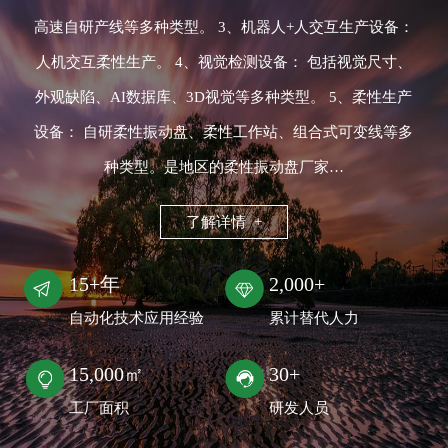
高速自研产线等多种类型。 3、机器人+人交互生产设备：
人机交互柔性生产。 4、视觉检测设备： 包括视觉尺寸、
外观缺陷、AI数据库、3D视觉等多种类型。 5、柔性生产
设备： 自研柔性振动盘、柔性工作站、组合式可变线等多
种类型。是地区的柔性振动盘厂家…
了解详情 +
15+年
2,000+
自动化技术应用经验
累计替代人力
15,000㎡
30+
工厂面积
研发人员