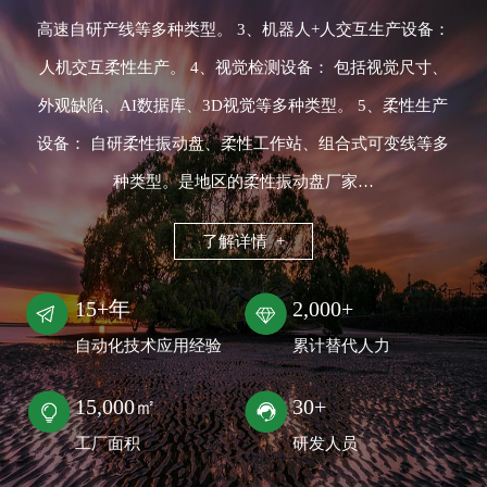
高速自研产线等多种类型。 3、机器人+人交互生产设备：
人机交互柔性生产。 4、视觉检测设备： 包括视觉尺寸、
外观缺陷、AI数据库、3D视觉等多种类型。 5、柔性生产
设备： 自研柔性振动盘、柔性工作站、组合式可变线等多
种类型。是地区的柔性振动盘厂家…
了解详情 +
15+年
2,000+
自动化技术应用经验
累计替代人力
15,000㎡
30+
工厂面积
研发人员